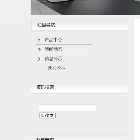
产品中心
新闻动态
信息公示
变动公示