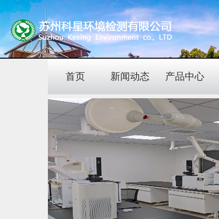
首页
新闻动态
产品中心