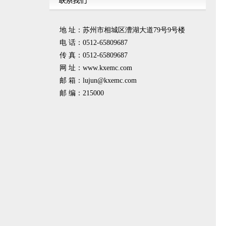
地 址：苏州市相城区漕湖大道79号9号楼
电 话：0512-65809687
传 真：0512-65809687
网 址：www.kxemc.com
邮 箱：
lujun@kxemc.com
邮 编：215000