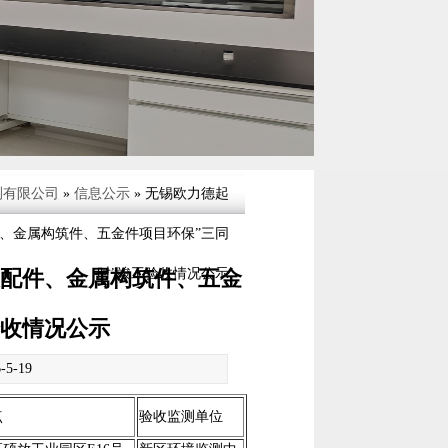
测有限公司
»
信息公示
» 无锡欧力德起
、金属构筑件、五金件项目环保”三同
及配件、金属构筑件、五金
时”竣工验收情况公示
验收情况公示
5-19
点
验收监测单位