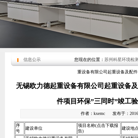
信息公示
您现在的位置：
苏州科星环境检
重设备有限公司起重设备及配件
无锡欧力德起重设备有限公司起重设备
件项目环保”三同时”竣工
作者：kxemc
发布于：2016-
序
项目名称(点击下载报
建设单位
建设地
号
告)