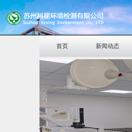
首页
新闻动态