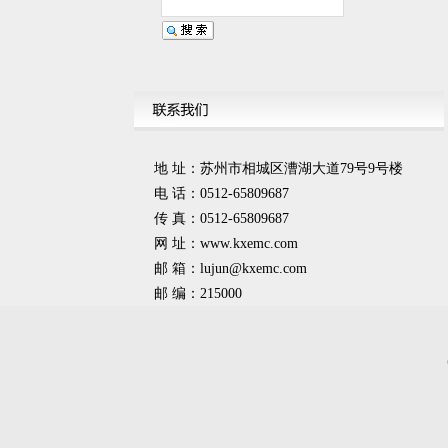
地 址：苏州市相城区漕湖大道79号9号楼
电 话：0512-65809687
传 真：0512-65809687
网 址：www.kxemc.com
邮 箱：
lujun@kxemc.com
邮 编：215000