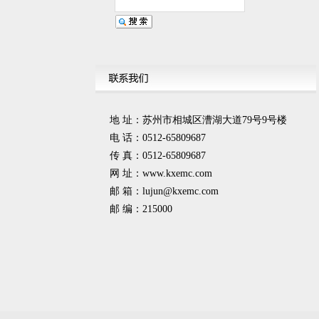
地 址：苏州市相城区漕湖大道79号9号楼
电 话：0512-65809687
传 真：0512-65809687
网 址：www.kxemc.com
邮 箱：
lujun@kxemc.com
邮 编：215000