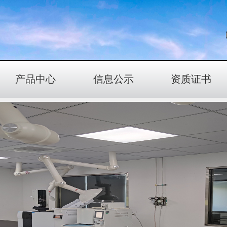
产品中心
信息公示
资质证书