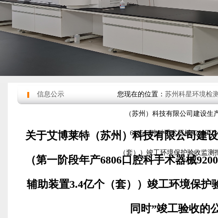
信息公示
您现在的位置：
苏州科星环境检
（苏州）科技有限公司建设生
关于艾博莱特（苏州）科技有限公司建
6806口腔科手术器械9200
（套））竣工环境保护验收监测报
（第一阶段年产6806口腔科手术器械92
辅助装置3.4亿个（套））竣工环境保护
同时”竣工验收的