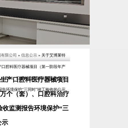
测有限公司
»
信息公示
» 关于艾博莱特
产口腔科医疗器械项目（第一阶段年产
设生产口腔科医疗器械项目
万个（套）、口腔科治疗辅助装置3.4亿个
告环境保护“三同时”竣工验收的公示
00万个（套）、口腔科治疗
验收监测报告环境保护“三
公示