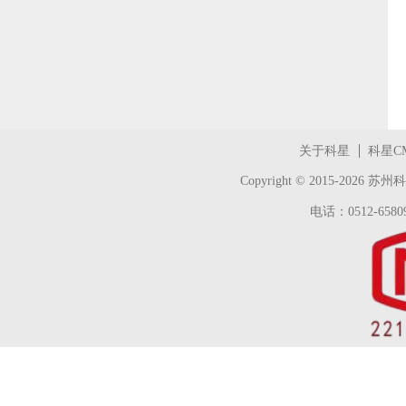
关于科星
科星C
Copyright © 2015-2026
苏州科
电话：0512-65809